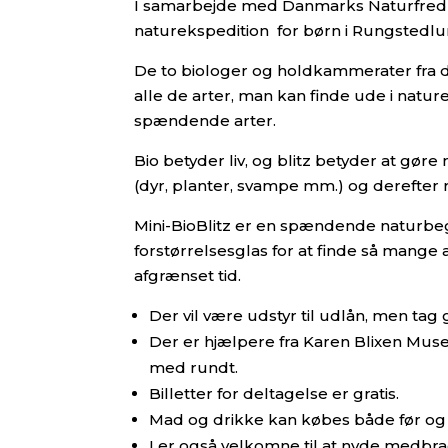
I samarbejde med Danmarks Naturfrednin
naturekspedition for børn i Rungsted
De to biologer og holdkammerater fra d
alle de arter, man kan finde ude i natu
spændende arter.
Bio betyder liv, og blitz betyder at gøre
(dyr, planter, svampe mm.) og derefter 
Mini-BioBlitz er en spændende naturbegiv
forstørrelsesglas for at finde så mange
afgrænset tid.
Der vil være udstyr til udlån, men tag
Der er hjælpere fra Karen Blixen Mus
med rundt.
Billetter for deltagelse er gratis.
Mad og drikke kan købes både før og 
I er også velkomne til at nyde medbra