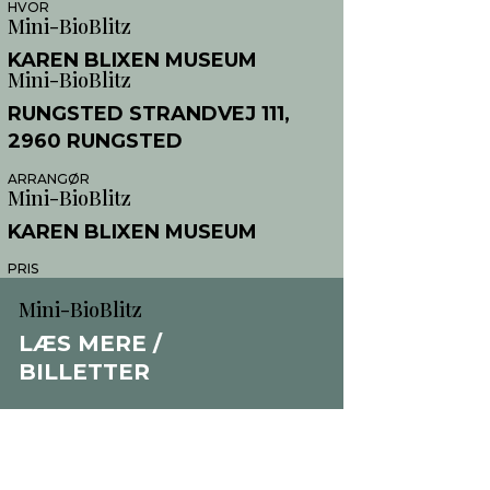
HVOR
Mini-BioBlitz
KAREN BLIXEN MUSEUM
Mini-BioBlitz
RUNGSTED STRANDVEJ 111,
2960 RUNGSTED
ARRANGØR
Mini-BioBlitz
KAREN BLIXEN MUSEUM
PRIS
Mini-BioBlitz
Mini-BioBlitz
GRATIS
LÆS MERE /
BILLETTER