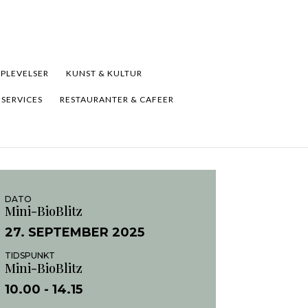
PLEVELSER
KUNST & KULTUR
 SERVICES
RESTAURANTER & CAFEER
DATO
Mini-BioBlitz
27. SEPTEMBER 2025
TIDSPUNKT
Mini-BioBlitz
10.00
- 14.15