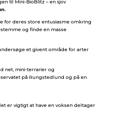
til Mini-BioBlitz – en sjov
nn
.
te for deres store entusiasme omkring
sbestemme og finde en masse
t undersøge et givent område for arter
 net, mini-terrarier og
ereservatet på Rungstedlund og på en
 er vigtigt at have en voksen deltager