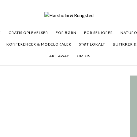
E
GRATIS OPLEVELSER
FOR BØRN
FOR SENIORER
NATURO
KONFERENCER & MØDELOKALER
STØT LOKALT
BUTIKKER &
TAKE AWAY
OM OS