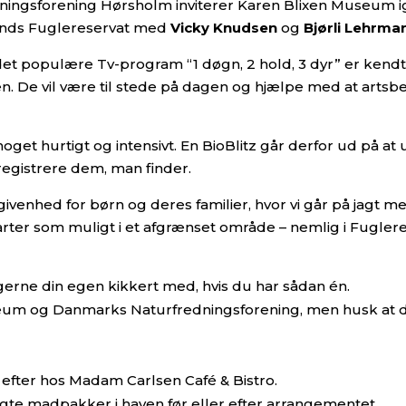
gsforening Hørsholm inviterer Karen Blixen Museum igen 
lunds Fuglereservat med
Vicky Knudsen
og
Bjørli Lehrma
et populære Tv-program “1 døgn, 2 hold, 3 dyr” er kend
ren. De vil være til stede på dagen og hjælpe med at art
 noget hurtigt og intensivt. En BioBlitz går derfor ud på a
registrere dem, man finder.
enhed for børn og deres familier, hvor vi går på jagt med
 arter som muligt i et afgrænset område – nemlig i Fugl
 gerne din egen kikkert med, hvis du har sådan én.
eum og Danmarks Naturfredningsforening, men husk at det
efter hos Madam Carlsen Café & Bistro.
gte madpakker i haven før eller efter arrangementet.