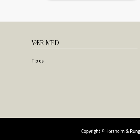
VÆR MED
Tip os
Copyright
©
Hørsholm & Rungst