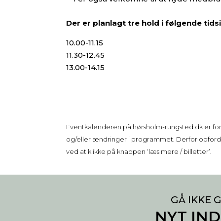
Der er planlagt tre hold i følgende tids
10.00-11.15
11.30-12.45
13.00-14.15
Eventkalenderen på
hørsholm-rungsted.dk
er fo
og/eller ændringer i programmet. Derfor opfordre
ved at klikke på knappen ‘læs mere / billetter’.
GÅ IKKE G
NYT IN