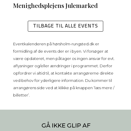
Menighedsplejens Julemarked
TILBAGE TIL ALLE EVENTS
Eventkalenderen på
hørsholm-rungsted.dk
er
formidling af de events der er i byen. Vi forsøger at
være opdateret, men påtager os ingen ansvar for evt.
aflysninger og/eller ændringer i programmet. Derfor
opfordrer vi altid til, at kontakte arrangørerne direkte
ved behov for yderligere information. Du kommer til
arrangørens side ved at klikke på knappen ‘læs mere /
billetter’.
GÅ IKKE GLIP AF