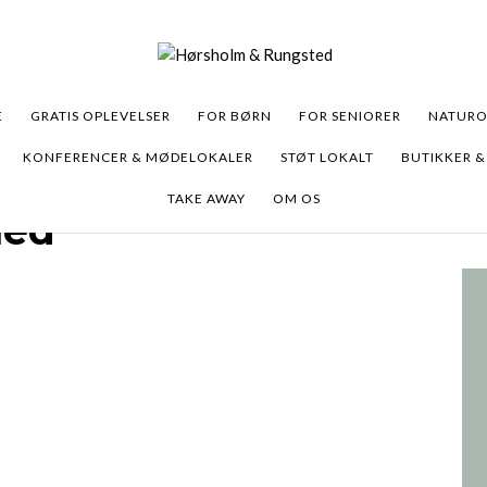
E
GRATIS OPLEVELSER
FOR BØRN
FOR SENIORER
NATURO
KONFERENCER & MØDELOKALER
STØT LOKALT
BUTIKKER &
TAKE AWAY
OM OS
hed