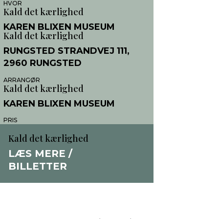
HVOR
Kald det kærlighed
KAREN BLIXEN MUSEUM
Kald det kærlighed
RUNGSTED STRANDVEJ 111,
2960 RUNGSTED
ARRANGØR
Kald det kærlighed
KAREN BLIXEN MUSEUM
PRIS
Kald det kærlighed
Kald det kærlighed
130 KR.
LÆS MERE /
BILLETTER