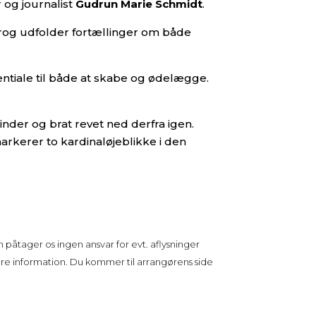
 og journalist
Gudrun Marie Schmidt
.
prog udfolder fortællinger om både
ntiale til både at skabe og ødelægge.
inder og brat revet ned derfra igen.
arkerer to kardinaløjeblikke i den
 påtager os ingen ansvar for evt. aflysninger
ere information. Du kommer til arrangørens side