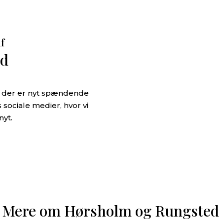
af
ld
år der er nyt spændende
 sociale medier, hvor vi
nyt.
Mere om Hørsholm og Rungsted