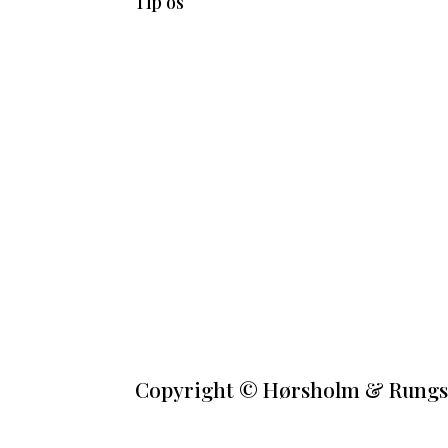
Tip os
Copyright
©
Hørsholm & Rungste