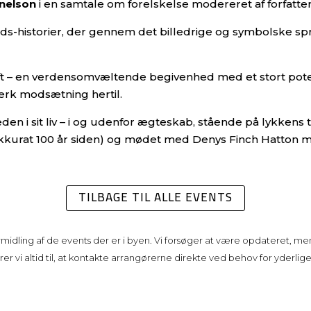
enelson
i en samtale om forelskelse modereret af forfatter
heds-historier, der gennem det billedrige og symbolske s
ft – en verdensomvæltende begivenhed med et stort pote
ærk modsætning hertil.
en i sit liv – i og udenfor ægteskab, stående på lykkens t
r akkurat 100 år siden) og mødet med Denys Finch Hatton m
TILBAGE TIL ALLE EVENTS
rmidling af de events der er i byen. Vi forsøger at være opdateret, men
r vi altid til, at kontakte arrangørerne direkte ved behov for yderlig