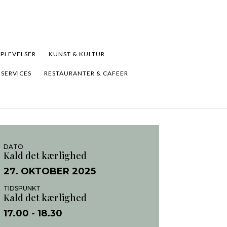
PLEVELSER
KUNST & KULTUR
 SERVICES
RESTAURANTER & CAFEER
DATO
Kald det kærlighed
27. OKTOBER 2025
TIDSPUNKT
Kald det kærlighed
17.00
- 18.30