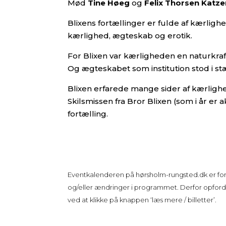
Mød
Tine Høeg
og
Felix Thorsen Katz
Blixens fortællinger er fulde af kærlig
kærlighed, ægteskab og erotik.
For Blixen var kærligheden en naturkra
Og ægteskabet som institution stod i st
Blixen erfarede mange sider af kærlighed
Skilsmissen fra Bror Blixen (som i år e
fortælling.
Eventkalenderen på
hørsholm-rungsted.dk
er fo
og/eller ændringer i programmet. Derfor opfordre
ved at klikke på knappen ‘læs mere / billetter’.