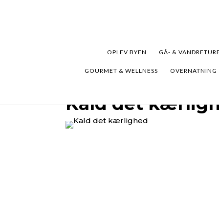
OPLEV BYEN
GÅ- & VANDRETUR
GOURMET & WELLNESS
OVERNATNING
Kald det kærlig