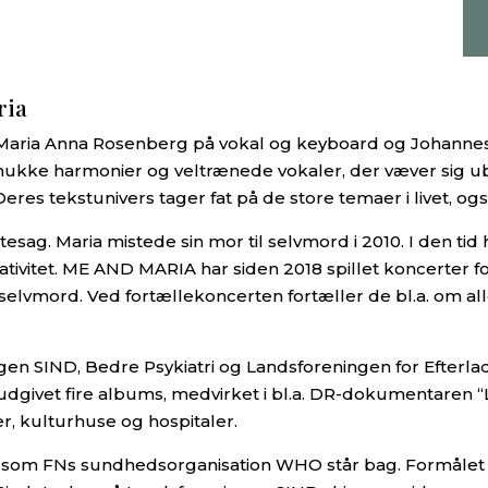
ria
 Maria Anna Rosenberg på vokal og keyboard og Johannes 
mukke harmonier og veltrænede vokaler, der væver sig u
Deres tekstunivers tager fat på de store temaer i livet, 
ag. Maria mistede sin mor til selvmord i 2010. I den tid h
ivitet. ME AND MARIA har siden 2018 spillet koncerter for
elvmord. Ved fortællekoncerten fortæller de bl.a. om all
n SIND, Bedre Psykiatri og Landsforeningen for Efterl
 udgivet fire albums, medvirket i bl.a. DR-dokumentaren 
er, kulturhuse og hospitaler.
, som FNs sundhedsorganisation WHO står bag. Formålet