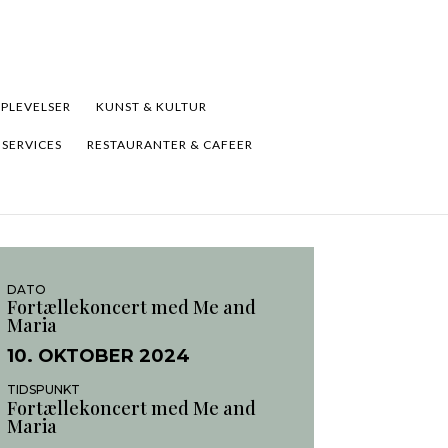
PLEVELSER
KUNST & KULTUR
 SERVICES
RESTAURANTER & CAFEER
DATO
Fortællekoncert med Me and
Maria
10. OKTOBER 2024
TIDSPUNKT
Fortællekoncert med Me and
Maria