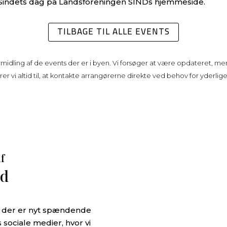
Sindets dag på
Landsforeningen SINDs hjemmeside
.
TILBAGE TIL ALLE EVENTS
rmidling af de events der er i byen. Vi forsøger at være opdateret, men
r vi altid til, at kontakte arrangørerne direkte ved behov for yderlig
af
ld
år der er nyt spændende
 sociale medier, hvor vi