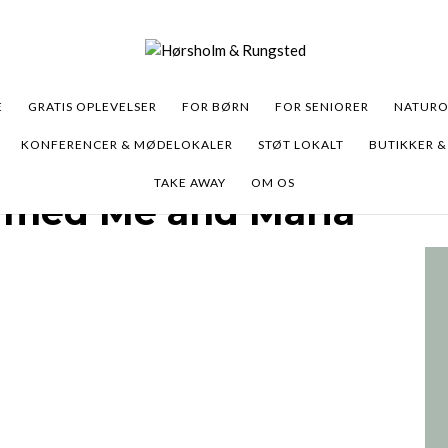
E
GRATIS OPLEVELSER
FOR BØRN
FOR SENIORER
NATURO
KONFERENCER & MØDELOKALER
STØT LOKALT
BUTIKKER &
TAKE AWAY
OM OS
 med Me and Maria