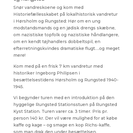
Snør vandreskoene og kom med
Historiefællesskabet på lokalhistorisk vandretur
i Hørsholm og Rungsted: Hør om en ung
modstandsmands og en jødisk drengs skæbne,
om nazistiske topfolk og nazistiske håndlangere,
om en kendt tøjhandlers dobbeltspil, en
efterretningskvindes dramatiske flugt….og meget
mere!
Kom med på en frisk 7 km vandretur med
historiker Ingeborg Philipsen i
besættelsestidens Hørsholm og Rungsted 1940-
1945.
Vi begynder turen med en introduktion på den
hyggelige Rungsted Stationsstuen på Rungsted
Kyst Station. Turen varer ca. 3 timer. Pris pr.
person 140 kr. Der vil være mulighed for at købe
kaffe og kage – og smage en kop Richs-kaffe,
som man drak den under besættelsen.